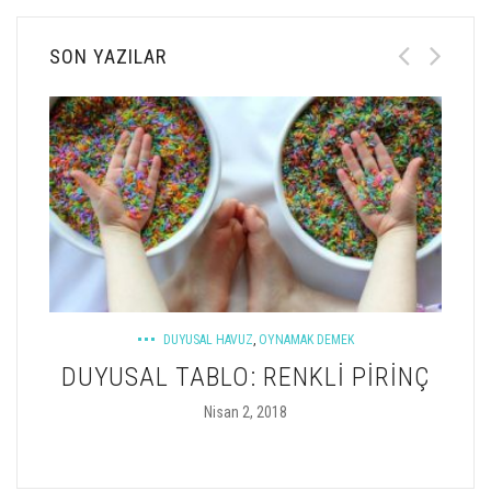
SON YAZILAR
DUYUSAL HAVUZ
,
OYNAMAK DEMEK
UM
DUYUSAL TABLO: RENKLI PIRINÇ
TEP
Nisan 2, 2018