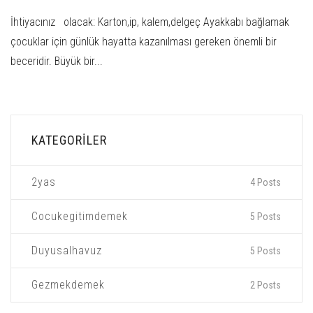
İhtiyacınız olacak: Karton,ip, kalem,delgeç Ayakkabı bağlamak
çocuklar için günlük hayatta kazanılması gereken önemli bir
beceridir. Büyük bir...
KATEGORILER
2yas
4 Posts
Cocukegitimdemek
5 Posts
Duyusalhavuz
5 Posts
Gezmekdemek
2 Posts