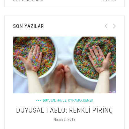
SON YAZILAR
DUYUSAL HAVUZ
,
OYNAMAK DEMEK
UM
DUYUSAL TABLO: RENKLI PIRINÇ
TEP
Nisan 2, 2018