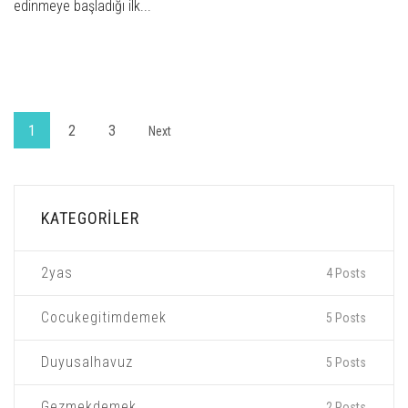
edinmeye başladığı ilk...
1
2
3
Next
KATEGORILER
2yas
4 Posts
Cocukegitimdemek
5 Posts
Duyusalhavuz
5 Posts
Gezmekdemek
2 Posts