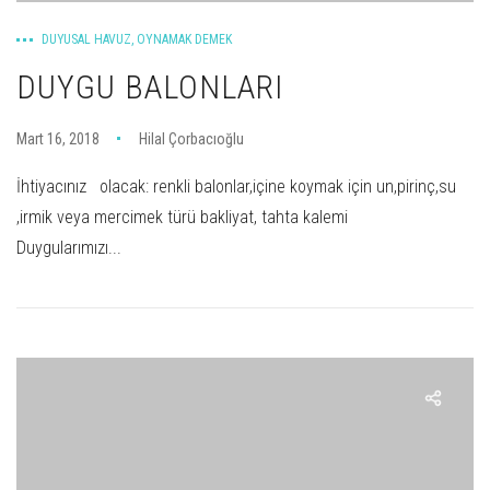
DUYUSAL HAVUZ
,
OYNAMAK DEMEK
DUYGU BALONLARI
Mart 16, 2018
Hilal Çorbacıoğlu
İhtiyacınız olacak: renkli balonlar,içine koymak için un,pirinç,su
,irmik veya mercimek türü bakliyat, tahta kalemi
Duygularımızı...